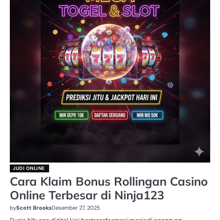
JUDI ONLINE
Cara Klaim Bonus Rollingan Casino
Online Terbesar di Ninja123
by
Scott Brooks
Desember 27, 2025