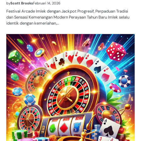
by
Scott Brooks
Februari 14, 2026
Festival Arcade Imlek dengan Jackpot Progresif, Perpaduan Tradisi
dan Sensasi Kemenangan Modern Perayaan Tahun Baru Imlek selalu
identik dengan kemeriahan,…