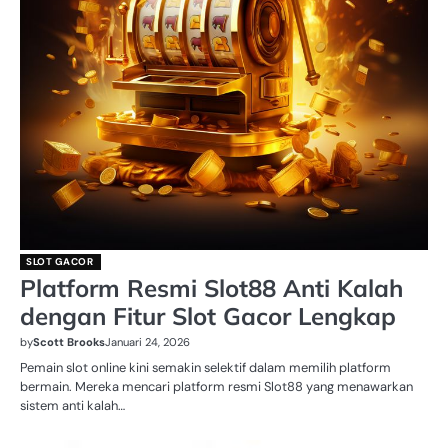
SLOT GACOR
Platform Resmi Slot88 Anti Kalah
dengan Fitur Slot Gacor Lengkap
by
Scott Brooks
Januari 24, 2026
Pemain slot online kini semakin selektif dalam memilih platform
bermain. Mereka mencari platform resmi Slot88 yang menawarkan
sistem anti kalah…