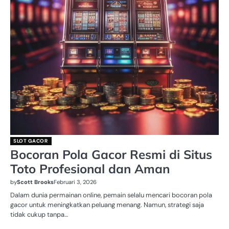
SLOT GACOR
Bocoran Pola Gacor Resmi di Situs
Toto Profesional dan Aman
by
Scott Brooks
Februari 3, 2026
Dalam dunia permainan online, pemain selalu mencari bocoran pola
gacor untuk meningkatkan peluang menang. Namun, strategi saja
tidak cukup tanpa…