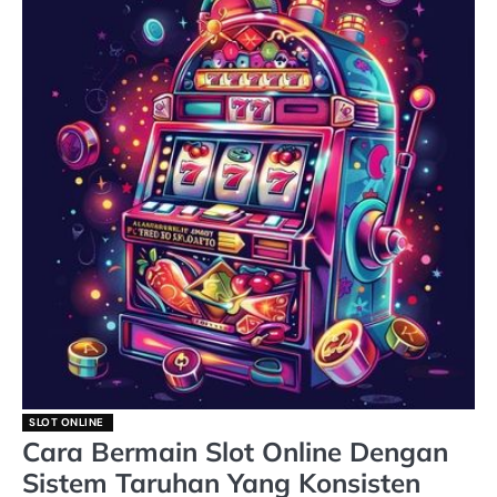
SLOT ONLINE
Cara Bermain Slot Online Dengan
Sistem Taruhan Yang Konsisten