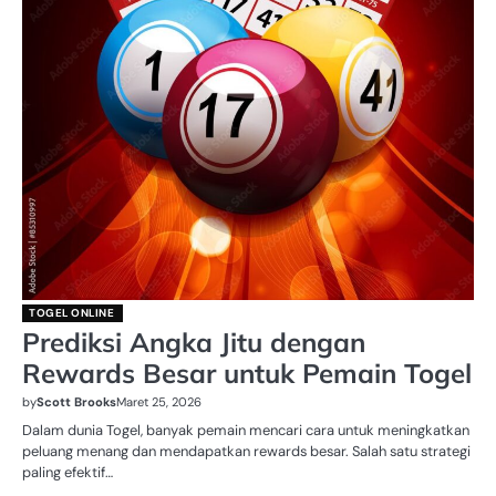
TOGEL ONLINE
Prediksi Angka Jitu dengan
Rewards Besar untuk Pemain Togel
by
Scott Brooks
Maret 25, 2026
Dalam dunia Togel, banyak pemain mencari cara untuk meningkatkan
peluang menang dan mendapatkan rewards besar. Salah satu strategi
paling efektif…