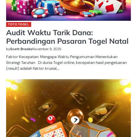
TOTO TOGEL
Audit Waktu Tarik Dana:
Perbandingan Pasaran Togel Natal
by
Scott Brooks
November 9, 2025
Faktor Kecepatan: Mengapa Waktu Pengumuman Menentukan
Strategi Taruhan Di dunia Togel online, kecepatan hasil pengeluaran
(result) adalah faktor krusial,…