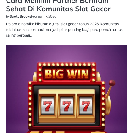
Cara Memilih Partner Bermain
Sehat Di Komunitas Slot Gacor
by
Scott Brooks
Februari 17, 2026
Dalam dinamika hiburan digital slot gacor tahun 2026, komunitas
telah bertransformasi menjadi pilar penting bagi para pemain untuk
saling berbagi…