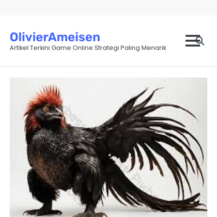
Skip
to
content
OlivierAmeisen
Artikel Terkini Game Online Strategi Paling Menarik