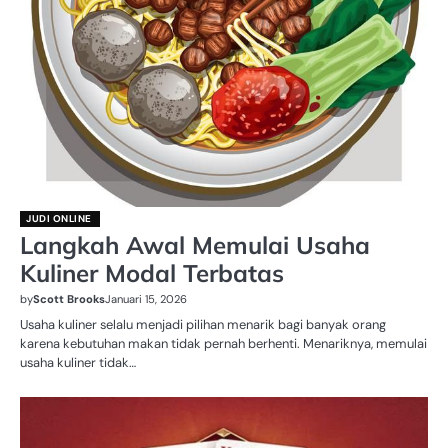
JUDI ONLINE
Langkah Awal Memulai Usaha
Kuliner Modal Terbatas
by
Scott Brooks
Januari 15, 2026
Usaha kuliner selalu menjadi pilihan menarik bagi banyak orang
karena kebutuhan makan tidak pernah berhenti. Menariknya, memulai
usaha kuliner tidak…