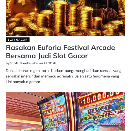
SLOT GACOR
Rasakan Euforia Festival Arcade
Bersama Judi Slot Gacor
by
Scott Brooks
Februari 18, 2026
Dunia hiburan digital terus berkembang, menghadirkan sensasi yang
semakin imersif dan memacu adrenalin. Salah satu fenomena yang
kini banyak digemari…