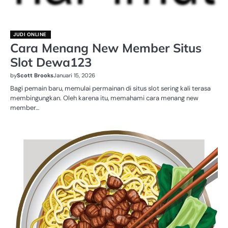
JUDI ONLINE
Cara Menang New Member Situs
Slot Dewa123
by
Scott Brooks
Januari 15, 2026
Bagi pemain baru, memulai permainan di situs slot sering kali terasa
membingungkan. Oleh karena itu, memahami cara menang new
member…