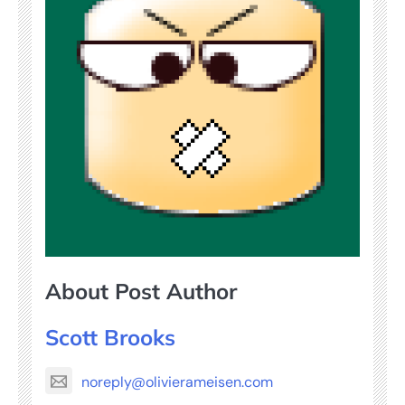
About Post Author
Scott Brooks
noreply@olivierameisen.com