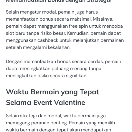
Selain mengatur modal, pemain juga harus
memanfaatkan bonus secara maksimal. Misalnya,
pemain dapat menggunakan free spin untuk mencoba
slot baru tanpa risiko besar. Kemudian, pemain dapat
menggunakan cashback untuk melanjutkan permainan
setelah mengalami kekalahan.
Dengan memanfaatkan bonus secara cerdas, pemain
dapat meningkatkan peluang menang tanpa
meningkatkan risiko secara signifikan.
Waktu Bermain yang Tepat
Selama Event Valentine
Selain strategi dan modal, waktu bermain juga
memegang peranan penting. Pemain yang memilih
waktu bermain dengan tepat akan mendapatkan