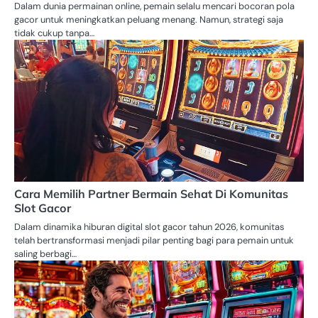
Dalam dunia permainan online, pemain selalu mencari bocoran pola
gacor untuk meningkatkan peluang menang. Namun, strategi saja
tidak cukup tanpa…
Cara Memilih Partner Bermain Sehat Di Komunitas
Slot Gacor
Dalam dinamika hiburan digital slot gacor tahun 2026, komunitas
telah bertransformasi menjadi pilar penting bagi para pemain untuk
saling berbagi…