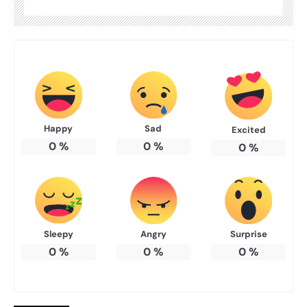
Happy
Sad
Excited
0
%
0
%
0
%
Sleepy
Angry
Surprise
0
%
0
%
0
%