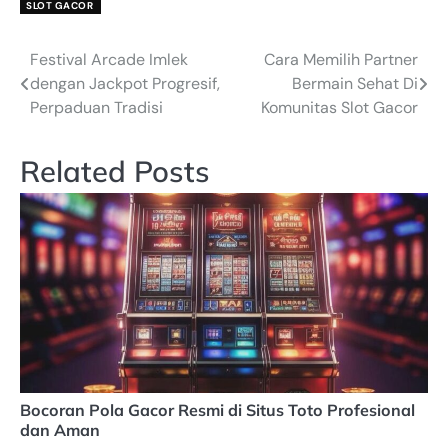
SLOT GACOR
Festival Arcade Imlek
Cara Memilih Partner
Navigasi
dengan Jackpot Progresif,
Bermain Sehat Di
pos
Perpaduan Tradisi
Komunitas Slot Gacor
Related Posts
Bocoran Pola Gacor Resmi di Situs Toto Profesional
dan Aman