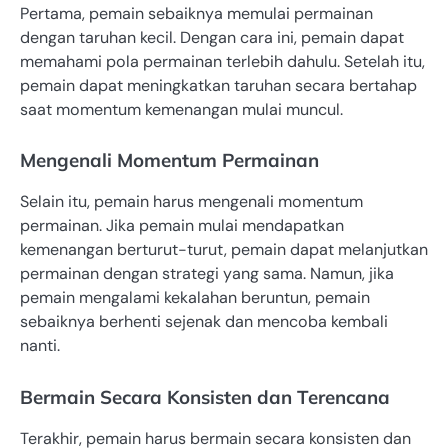
Pertama, pemain sebaiknya memulai permainan
dengan taruhan kecil. Dengan cara ini, pemain dapat
memahami pola permainan terlebih dahulu. Setelah itu,
pemain dapat meningkatkan taruhan secara bertahap
saat momentum kemenangan mulai muncul.
Mengenali Momentum Permainan
Selain itu, pemain harus mengenali momentum
permainan. Jika pemain mulai mendapatkan
kemenangan berturut-turut, pemain dapat melanjutkan
permainan dengan strategi yang sama. Namun, jika
pemain mengalami kekalahan beruntun, pemain
sebaiknya berhenti sejenak dan mencoba kembali
nanti.
Bermain Secara Konsisten dan Terencana
Terakhir, pemain harus bermain secara konsisten dan