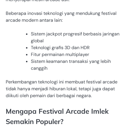
Beberapa inovasi teknologi yang mendukung festival
arcade modern antara lain:
Sistem jackpot progresif berbasis jaringan
global
Teknologi grafis 3D dan HDR
Fitur permainan multiplayer
Sistem keamanan transaksi yang lebih
canggih
Perkembangan teknologi ini membuat festival arcade
tidak hanya menjadi hiburan lokal, tetapi juga dapat
diikuti oleh pemain dari berbagai negara.
Mengapa Festival Arcade Imlek
Semakin Populer?