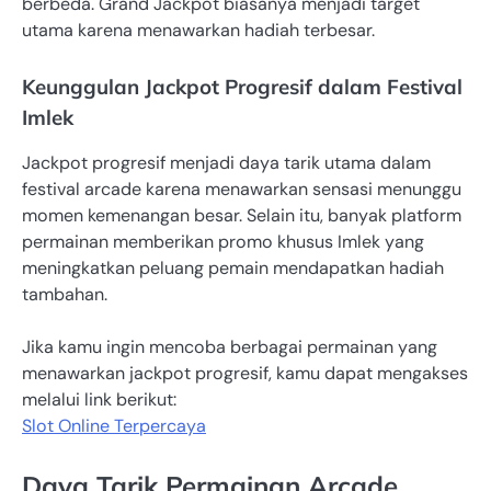
berbeda. Grand Jackpot biasanya menjadi target
utama karena menawarkan hadiah terbesar.
Keunggulan Jackpot Progresif dalam Festival
Imlek
Jackpot progresif menjadi daya tarik utama dalam
festival arcade karena menawarkan sensasi menunggu
momen kemenangan besar. Selain itu, banyak platform
permainan memberikan promo khusus Imlek yang
meningkatkan peluang pemain mendapatkan hadiah
tambahan.
Jika kamu ingin mencoba berbagai permainan yang
menawarkan jackpot progresif, kamu dapat mengakses
melalui link berikut:
Slot Online Terpercaya
Daya Tarik Permainan Arcade