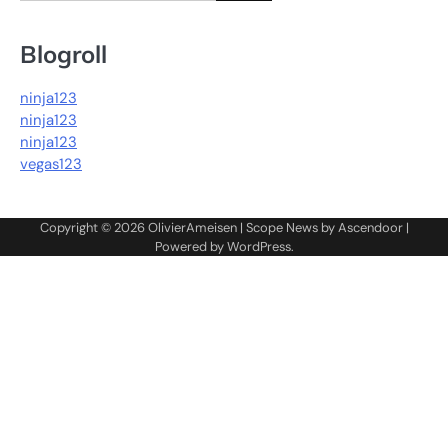
untuk:
Blogroll
ninja123
ninja123
ninja123
vegas123
Copyright © 2026
OlivierAmeisen
| Scope News by
Ascendoor
|
Powered by
WordPress
.