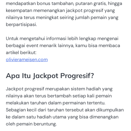
mendapatkan bonus tambahan, putaran gratis, hingga
kesempatan memenangkan jackpot progresif yang
nilainya terus meningkat seiring jumlah pemain yang
berpartisipasi.
Untuk mengetahui informasi lebih lengkap mengenai
berbagai event menarik lainnya, kamu bisa membaca
artikel berikut:
olivierameisen.com
Apa Itu Jackpot Progresif?
Jackpot progresif merupakan sistem hadiah yang
nilainya akan terus bertambah setiap kali pemain
melakukan taruhan dalam permainan tertentu.
Sebagian kecil dari taruhan tersebut akan dikumpulkan
ke dalam satu hadiah utama yang bisa dimenangkan
oleh pemain beruntung.