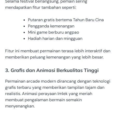
Selama festival berlangsung, pemain sering
mendapatkan fitur tambahan seperti:
Putaran gratis bertema Tahun Baru Cina
Pengganda kemenangan
Mini game berburu angpao
Hadiah harian dan mingguan
Fitur ini membuat permainan terasa lebih interaktif dan
memberikan peluang kemenangan yang lebih besar.
3. Grafis dan Animasi Berkualitas Tinggi
Permainan arcade modern dirancang dengan teknologi
grafis terbaru yang memberikan tampilan tajam dan
realistis. Animasi perayaan Imlek yang meriah
membuat pengalaman bermain semakin
menyenangkan.