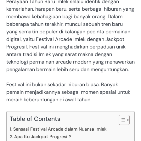
Perayaan Tahun Baru Imlek selalu identik dengan
kemeriahan, harapan baru, serta berbagai hiburan yang
membawa kebahagiaan bagi banyak orang. Dalam
beberapa tahun terakhir, muncul sebuah tren baru
yang semakin populer di kalangan pecinta permainan
digital, yaitu Festival Arcade Imlek dengan Jackpot
Progresif. Festival ini menghadirkan perpaduan unik
antara tradisi Imlek yang sarat makna dengan
teknologi permainan arcade modern yang menawarkan
pengalaman bermain lebih seru dan menguntungkan.
Festival ini bukan sekadar hiburan biasa. Banyak
pemain menjadikannya sebagai momen spesial untuk
meraih keberuntungan di awal tahun.
Table of Contents
Sensasi Festival Arcade dalam Nuansa Imlek
Apa Itu Jackpot Progresif?