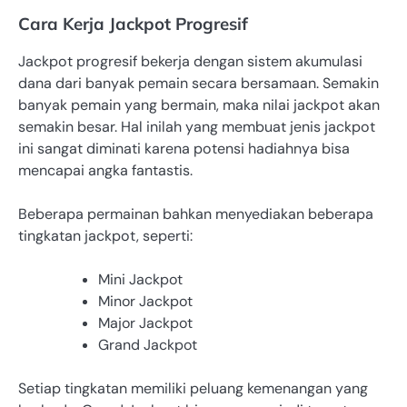
Cara Kerja Jackpot Progresif
Jackpot progresif bekerja dengan sistem akumulasi
dana dari banyak pemain secara bersamaan. Semakin
banyak pemain yang bermain, maka nilai jackpot akan
semakin besar. Hal inilah yang membuat jenis jackpot
ini sangat diminati karena potensi hadiahnya bisa
mencapai angka fantastis.
Beberapa permainan bahkan menyediakan beberapa
tingkatan jackpot, seperti:
Mini Jackpot
Minor Jackpot
Major Jackpot
Grand Jackpot
Setiap tingkatan memiliki peluang kemenangan yang